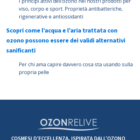
I principi attivi dell’ozono nei nostri prodotti per
viso, corpo e sport. Proprietà antibatteriche,
rigenerative e antiossidanti
Scopri come l’acqua e l’aria trattata con
ozono possono essere dei validi alternativi
sanificanti
Per chi ama capire davvero cosa sta usando sulla
propria pelle
COSMESI D’ECCELLENZA, ISPIRATA DALL’OZONO