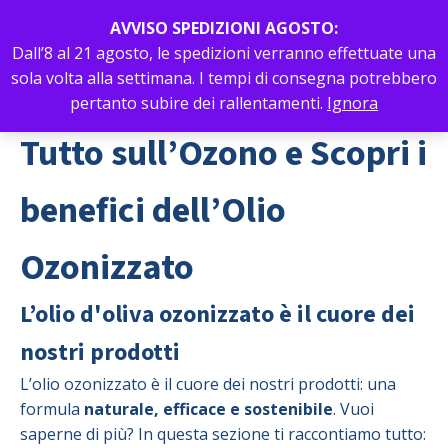
AVVISO SPEDIZIONI AGOSTO:
Dall’8 al 21 agosto, le spedizioni verranno effettuate una
sola volta alla settimana. I tempi di consegna potrebbero
0
Menu
pertanto subire dei rallentamenti.
Ignora
Tutto sull’Ozono e Scopri i
benefici dell’Olio
Ozonizzato
L’olio d'oliva ozonizzato è il cuore dei
nostri prodotti
L’olio ozonizzato è il cuore dei nostri prodotti: una
formula
naturale, efficace e sostenibile
. Vuoi
saperne di più? In questa sezione ti raccontiamo tutto: