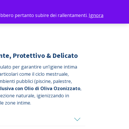
0
rebbero pertanto subire dei rallentamenti.
Ignora
zonrelive
Contattaci
nte, Protettivo & Delicato
lato per garantire un’igiene intima
rticolari come il ciclo mestruale,
ienti pubblici (piscine, palestre,
lusiva con Olio di Oliva Ozonizzato
,
tezione naturale, igienizzando in
le zone intime.