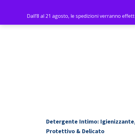
800.174240
+39 0641228841
INVI
Dall’8 al 21 agosto, le spedizioni verranno effe
Detergente Intimo: Igienizzante
Protettivo & Delicato