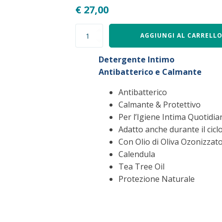
€
27,00
Detergente
AGGIUNGI AL CARRELL
Intimo:
Igienizzante,
Detergente Intimo
Protettivo
&
Antibatterico e Calmante
Delicato
quantità
Antibatterico
Calmante & Protettivo
Per l’Igiene Intima Quotidia
Adatto anche durante il cicl
Con Olio di Oliva Ozonizzat
Calendula
Tea Tree Oil
Protezione Naturale