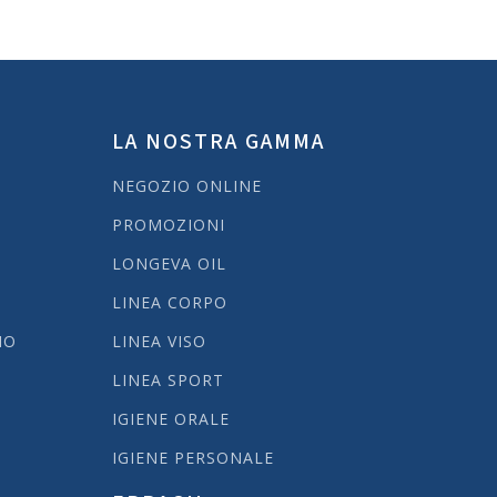
o batteri e funghi, proteggendo l’area
ttimo rimedio per le irritazioni e le
ciore e prurito.
 Oil)
LA NOSTRA GAMMA
NEGOZIO ONLINE
PROMOZIONI
LONGEVA OIL
LINEA CORPO
NO
LINEA VISO
LINEA SPORT
IGIENE ORALE
IGIENE PERSONALE