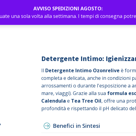
A MAIL
AVVISO SPEDIZIONI AGOSTO:
ttuate una sola volta alla settimana. I tempi di consegna pot
HOME
PRODOTTI
INFOZONO
Mondo O
Detergente Intimo: Igienizza
Il
Detergente Intimo Ozonrelive
è formu
completa e delicata, anche in condizioni pa
arrossamenti o durante l'esposizione a amb
mare, viaggi). Grazie alla sua
formula esc
Calendula
e
Tea Tree Oil
, offre una pro
profondità e rispettando il pH delicato del
,
Benefici in Sintesi